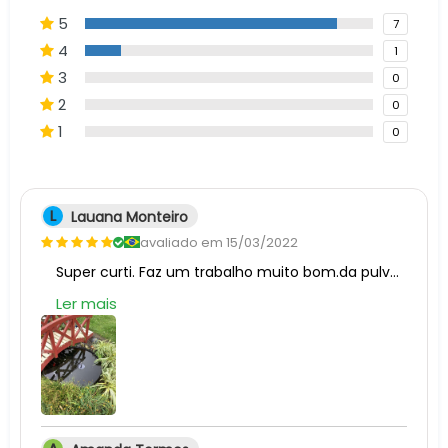
5
7
4
1
3
0
2
0
1
0
L
Lauana Monteiro
avaliado em 15/03/2022
Super curti. Faz um trabalho muito bom.da pulverização.
Ler mais