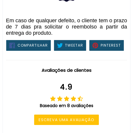
Em caso de qualquer defeito, o cliente tem o prazo
de 7 dias pra solicitar o reembolso a partir da
entrega do produto.
COMPARTILHAR
TWEETAR
PIN
COMPARTILHAR
TWEETAR
PINTEREST
NO
NO
FACEBOOK
PINTE
Avaliações de clientes
4.9
Baseado em 8 avaliações
ESCREVA UMA AVALIAÇÃO