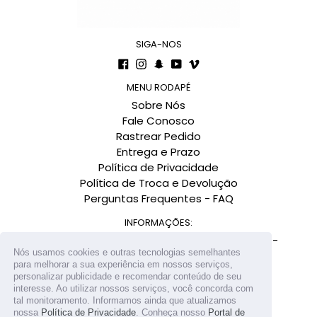
Ler mais
SIGA-NOS
Facebook
Instagram
Snapchat
YouTube
Vimeo
MENU RODAPÉ
Sobre Nós
Fale Conosco
A
Adriana Souza
Rastrear Pedido
avaliado em 03/12/2021
Entrega e Prazo
Tudo conforme descrito. Obrigada.
Política de Privacidade
Política de Troca e Devolução
Perguntas Frequentes - FAQ
INFORMAÇÕES:
Av. Governador Gustavo Richard, 900 - Centro -
Nós usamos cookies e outras tecnologias semelhantes
Florianópolis-SC CEP: 88010-290
para melhorar a sua experiência em nossos serviços,
W
Wanessa Sobral
Conexão Negócios Digitais LTDA.
personalizar publicidade e recomendar conteúdo de seu
interesse. Ao utilizar nossos serviços, você concorda com
avaliado em 14/11/2021
tal monitoramento. Informamos ainda que atualizamos
Satisfeita com o produto, quanto mais forte o sol mais forte o Jato de água. Gostei e recomendo!
nossa
Política de Privacidade
. Conheça nosso
Portal de