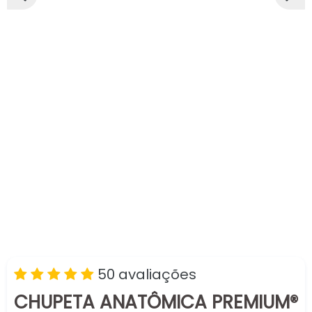
SLIDE
PRÓX
ANTERIOR
SLIDE
50 avaliações
CHUPETA ANATÔMICA PREMIUM®