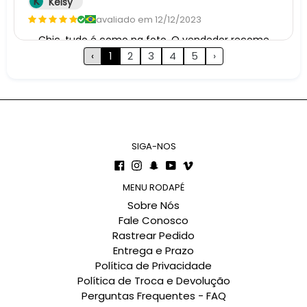
K
Kelsy
avaliado em 12/12/2023
Chic, tudo é como na foto. O vendedor recomenda
‹
1
2
3
4
5
›
H
Hana
SIGA-NOS
avaliado em 10/12/2023
Facebook
Instagram
Snapchat
YouTube
Vimeo
Adorável
MENU RODAPÉ
Sobre Nós
Fale Conosco
Rastrear Pedido
Entrega e Prazo
A
Alta
Política de Privacidade
avaliado em 08/12/2023
Política de Troca e Devolução
Exatamente como na foto! Não demorou tanto.

Perguntas Frequentes - FAQ