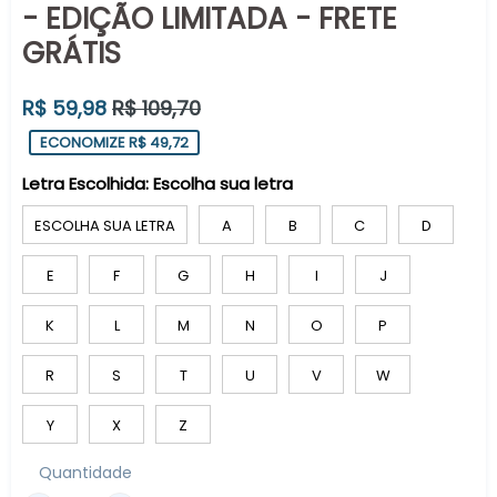
- EDIÇÃO LIMITADA - FRETE
GRÁTIS
Preço
R$ 59,98
R$ 109,70
normal
ECONOMIZE R$ 49,72
Letra Escolhida:
Escolha sua letra
ESCOLHA SUA LETRA
A
B
C
D
E
F
G
H
I
J
K
L
M
N
O
P
R
S
T
U
V
W
Y
X
Z
Quantidade