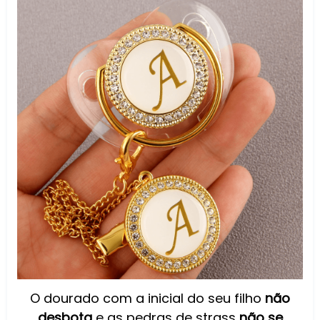
O dourado com a inicial do seu filho
não
desbota
e as pedras de strass
não se