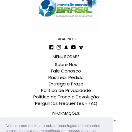
SIGA-NOS
Facebook
Instagram
Snapchat
YouTube
Vimeo
MENU RODAPÉ
Sobre Nós
Fale Conosco
Rastrear Pedido
Entrega e Prazo
Política de Privacidade
Política de Troca e Devolução
Perguntas Frequentes - FAQ
INFORMAÇÕES:
Av. Governador Gustavo Richard, 900 - Centro -
Nós usamos cookies e outras tecnologias semelhantes
Florianópolis-SC CEP: 88010-290
para melhorar a sua experiência em nossos serviços,