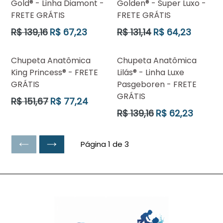
Gold® - Linha Diamont -
Golden® - Super Luxo -
FRETE GRÁTIS
FRETE GRÁTIS
Preço
Preço
R$ 139,16
R$ 67,23
R$ 131,14
R$ 64,23
normal
normal
Chupeta Anatômica
Chupeta Anatômica
King Princess® - FRETE
Lilás® - Linha Luxe
GRÁTIS
Pasgeboren - FRETE
GRÁTIS
Preço
R$ 151,67
R$ 77,24
normal
Preço
R$ 139,16
R$ 62,23
normal
Página 1 de 3
ANTERIOR
SEGUINTE