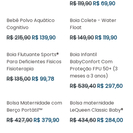
normal
Preço
R$ 119,90
R$ 69,90
normal
Bebê Polvo Aquático
Boia Colete - Water
Cognitivo
Float
Preço
Preço
R$ 215,90
R$ 139,90
R$ 149,90
R$ 119,90
normal
normal
Boia Flutuante Sports®
Boia Infantil
Para Deficientes Fisicos
BabyConfort Com
Fisioterapia
Proteção FPU 50+ (3
meses a 3 anos)
Preço
R$ 135,00
R$ 99,78
normal
Preço
R$ 539,40
R$ 297,60
normal
Bolsa Maternidade com
Bolsa maternidade
Berço Portátil™
LeQueen Classic Baby®
Preço
Preço
R$ 427,90
R$ 379,90
R$ 434,60
R$ 284,00
normal
normal