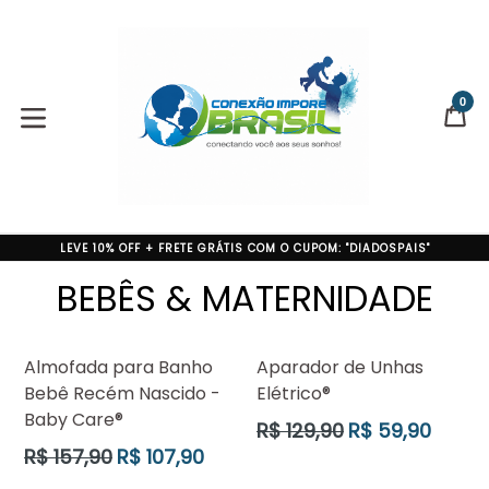
Pular
para
o
conteúdo
0
CA
CA
expandir/colapsar
LEVE 10% OFF + FRETE GRÁTIS COM O CUPOM: "DIADOSPAIS"
BEBÊS & MATERNIDADE
Almofada para Banho
Aparador de Unhas
Bebê Recém Nascido -
Elétrico®
Baby Care®
Preço
R$ 129,90
R$ 59,90
normal
Preço
R$ 157,90
R$ 107,90
normal