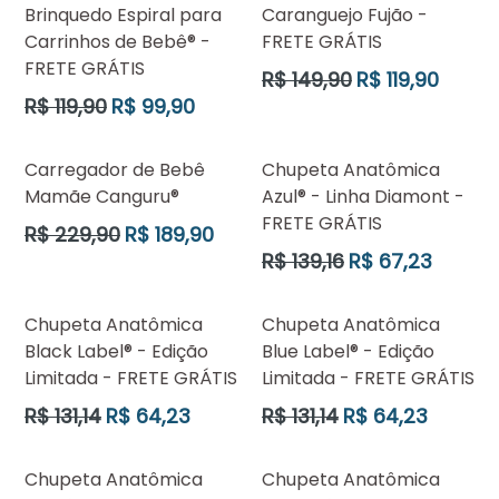
Brinquedo Espiral para
Caranguejo Fujão -
Carrinhos de Bebê® -
FRETE GRÁTIS
FRETE GRÁTIS
Preço
R$ 149,90
R$ 119,90
normal
Preço
R$ 119,90
R$ 99,90
normal
Carregador de Bebê
Chupeta Anatômica
Mamãe Canguru®
Azul® - Linha Diamont -
FRETE GRÁTIS
Preço
R$ 229,90
R$ 189,90
normal
Preço
R$ 139,16
R$ 67,23
normal
Chupeta Anatômica
Chupeta Anatômica
Black Label® - Edição
Blue Label® - Edição
Limitada - FRETE GRÁTIS
Limitada - FRETE GRÁTIS
Preço
Preço
R$ 131,14
R$ 64,23
R$ 131,14
R$ 64,23
normal
normal
Chupeta Anatômica
Chupeta Anatômica