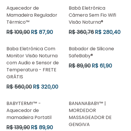
Aquecedor de
Babá Eletrônica
Mamadeira Regulador
Câmera Sem Fio Wifi
Térmico™
Visão Noturna®
Preço
Preço
R$ 109,90
R$ 87,90
R$ 360,76
R$ 280,40
normal
normal
Baba Eletrônica Com
Babador de Silicone
Monitor Visão Noturna
SafeBaby®
com Audio e Sensor de
Preço
R$ 89,90
R$ 61,90
Temperatura - FRETE
normal
GRÁTIS
Preço
R$ 560,00
R$ 320,00
normal
BABYTERMY™ -
BANANABABY™ |
Aquecedor de
MORDEDOR
mamadeira Portatil
MASSAGEADOR DE
GENGIVA
Preço
R$ 139,90
R$ 89,90