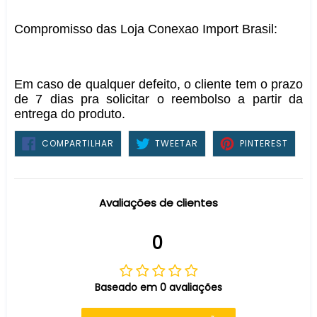
Compromisso das Loja Conexao Import Brasil:
Em caso de qualquer defeito, o cliente tem o prazo
de 7 dias pra solicitar o reembolso a partir da
entrega do produto.
COMPARTILHAR
TWEETAR
PIN
COMPARTILHAR
TWEETAR
PINTEREST
NO
NO
FACEBOOK
PINTE
Avaliações de clientes
0
Baseado em 0 avaliações