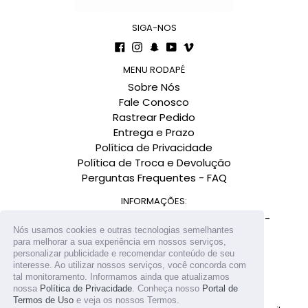
SIGA-NOS
Facebook
Instagram
Snapchat
YouTube
Vimeo
MENU RODAPÉ
Sobre Nós
Fale Conosco
Rastrear Pedido
Entrega e Prazo
Política de Privacidade
Política de Troca e Devolução
Perguntas Frequentes - FAQ
INFORMAÇÕES:
Av. Governador Gustavo Richard, 900 - Centro -
Nós usamos cookies e outras tecnologias semelhantes
Florianópolis-SC CEP: 88010-290
para melhorar a sua experiência em nossos serviços,
Conexão Negócios Digitais LTDA.
personalizar publicidade e recomendar conteúdo de seu
interesse. Ao utilizar nossos serviços, você concorda com
tal monitoramento. Informamos ainda que atualizamos
nossa
Política de Privacidade
. Conheça nosso
Portal de
Termos de Uso
e veja os nossos Termos.