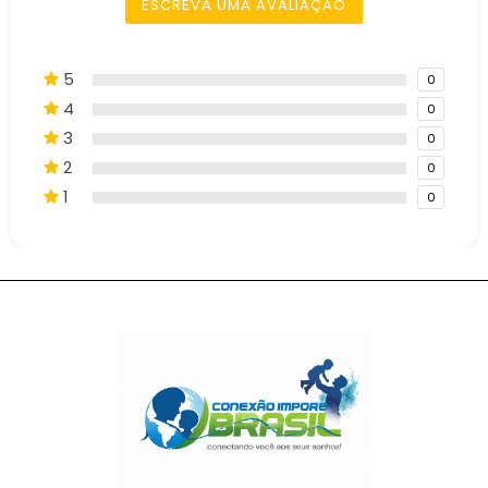
ESCREVA UMA AVALIAÇÃO
5
0
4
0
3
0
2
0
1
0