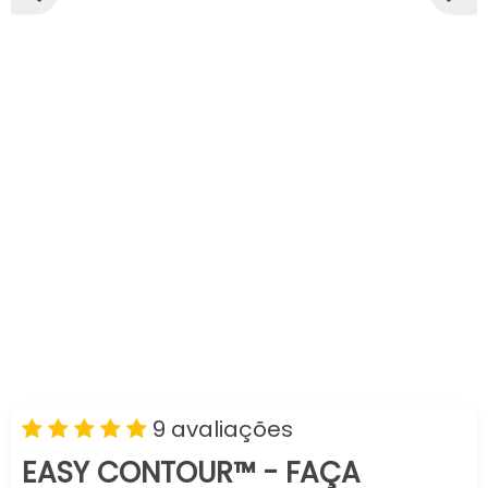
SLIDE
PRÓX
ANTERIOR
SLIDE
9 avaliações
EASY CONTOUR™ - FAÇA