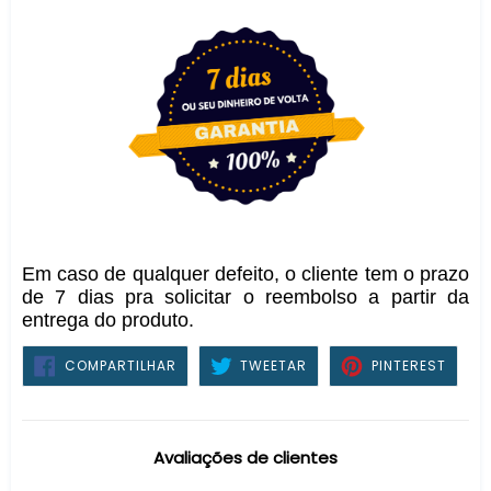
Em caso de qualquer defeito, o cliente tem o prazo
de 7 dias pra solicitar o reembolso a partir da
entrega do produto.
COMPARTILHAR
TWEETAR
PIN
COMPARTILHAR
TWEETAR
PINTEREST
NO
NO
FACEBOOK
PINTE
Avaliações de clientes